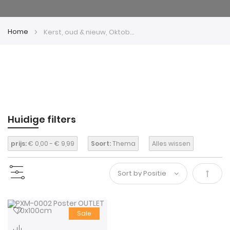
Home
Kerst, oud & nieuw, Oktoberfest
Huidige filters
prijs:
€ 0,00 - € 9,99
Soort:
Thema
Alles wissen
Van
hoog
Sale
naar