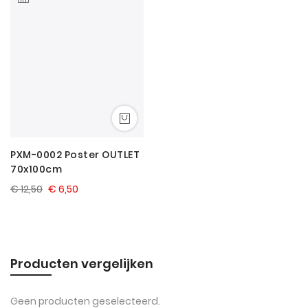
laag
sorter
PXM-0002 Poster OUTLET
70x100cm
€ 12,50
€ 6,50
Producten vergelijken
Geen producten geselecteerd.