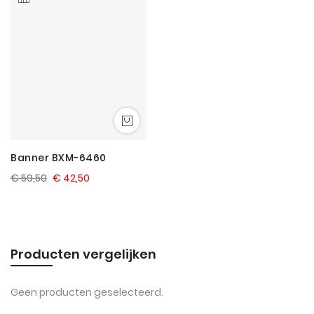
laag
sorter
Banner BXM-6460
€ 59,50
€ 42,50
Producten vergelijken
Geen producten geselecteerd.