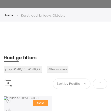
Home
Kerst, oud & nieuw, Oktoberfest
Huidige filters
prijs:
€ 40,00 - € 49,99
Alles wissen
Van
hoog
Sale
naar