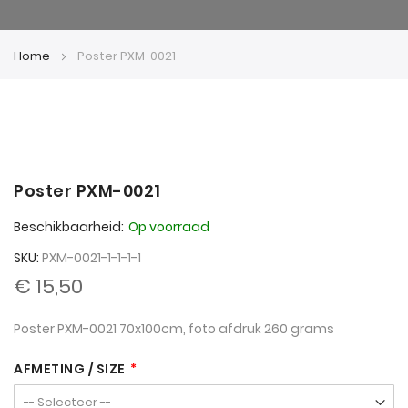
Home
Poster PXM-0021
Ga
Ga
naar
naar
Poster PXM-0021
het
het
Beschikbaarheid:
Op voorraad
einde
begin
van
van
SKU
PXM-0021-1-1-1-1
de
de
€ 15,50
afbeeldingen-
afbeeldingen-
gallerij
gallerij
Poster PXM-0021 70x100cm, foto afdruk 260 grams
AFMETING / SIZE