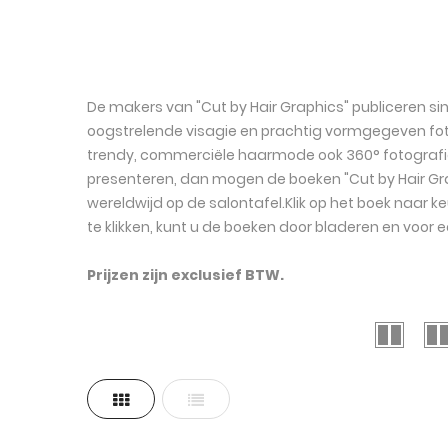
De makers van "Cut by Hair Graphics" publiceren si
oogstrelende visagie en prachtig vormgegeven fotogr
trendy, commerciële haarmode ook 360° fotografie, 
presenteren, dan mogen de boeken "Cut by Hair Graph
wereldwijd op de salontafel.Klik op het boek naar 
te klikken, kunt u de boeken door bladeren en voor e
Prijzen zijn exclusief BTW.
Tonen
Foto-
Lijst
als
tabel