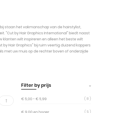
bij staan het vakmanschap van de hairstylist,
t. "Cut by Hair Graphics International" biedt naast
anten wilt inspireren en alleen het beste wilt
t by Hair Graphics" bij ruim veertig duizend kappers
aals met uw muis op de rechter boven of onderzijde
Filter by prijs
8
€ 5,00
-
€ 5,99
Van
5
€ 9,00
en hoger