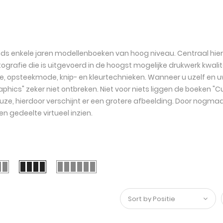
nds enkele jaren modellenboeken van hoog niveau. Centraal hier
afie die is uitgevoerd in de hoogst mogelijke drukwerk kwalitei
opsteekmode, knip- en kleurtechnieken. Wanneer u uzelf en uw kl
ics" zeker niet ontbreken. Niet voor niets liggen de boeken "Cu
keuze, hierdoor verschijnt er een grotere afbeelding. Door nogm
en gedeelte virtueel inzien.