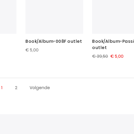
t
Book/Album-008F outlet
Book/Album-Passi
outlet
€ 5,00
€ 39,50
€ 5,00
1
2
Volgende