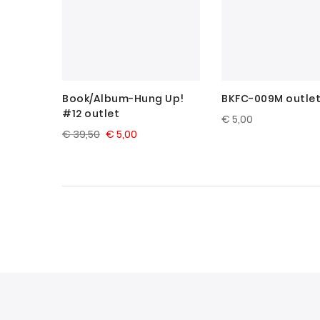
Book/Album-Hung Up!
BKFC-009M outle
#12 outlet
€ 5,00
€ 39,50
€ 5,00