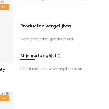
hoog
Sale
naar
laag
Producten vergelijken
sorteren
Geen producten geselecteerd.
Mijn verlanglijst
U hebt niets op uw verlanglijst staan.
uty
Sale