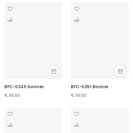
hoog
naar
laag
sorter
BFC-0245 banner
BFC-0251 Banner
€ 59,50
€ 59,50