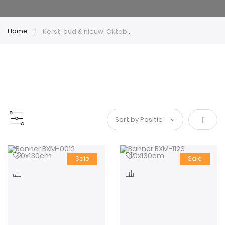
Home
Kerst, oud & nieuw, Oktoberfest
Van
hoog
Sale
Sale
naar
laag
sorter